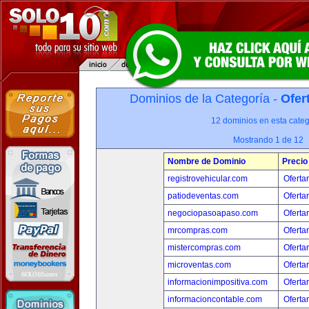
Dominios de la Categoría -
Ofer
12 dominios en esta categ
Mostrando 1 de 12
Nombre de Dominio
Precio
registrovehicular.com
Oferta
patiodeventas.com
Oferta
negociopasoapaso.com
Oferta
mrcompras.com
Oferta
mistercompras.com
Oferta
microventas.com
Oferta
informacionimpositiva.com
Oferta
informacioncontable.com
Oferta