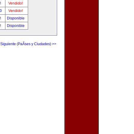
r!
Vendido!
00
Vendido!
r!
Disponible
r!
Disponible
 Siguiente (PaÃ­ses y Ciudades) >>