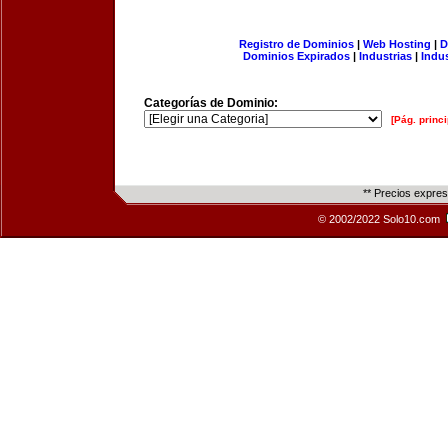
Registro de Dominios
|
Web Hosting
|
D
Dominios Expirados
|
Industrias
|
Indu
Categorías de Dominio:
[Pág. princi
** Precios expre
© 2002/2022 Solo10.com