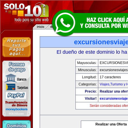
excursionesviaj
El dueño de este dominio lo ha
Mayusculas:
EXCURSIONESVI
Minusculas:
excursionesviaje
Longitud:
17 caracteres
Categorias:
Viajes,Turismo y
Precio:
Realizar una ofer
Visitar!
excursionesviaj
Serán consideradas ofer
Realizar una Oferta