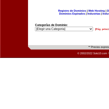
Registro de Dominios
|
Web Hosting
|
D
Dominios Expirados
|
Industrias
|
Indu
Categorías de Dominio:
[Pág. princi
** Precios expre
© 2002/2022 Solo10.com