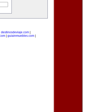
|
destinosdeviaje.com
|
.com
|
guiainmuebles.com
|