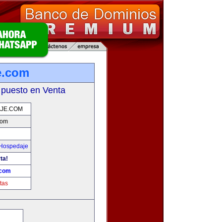
e.com
 puesto en Venta
AJE.COM
com
 Hospedaje
ta!
.com
tas