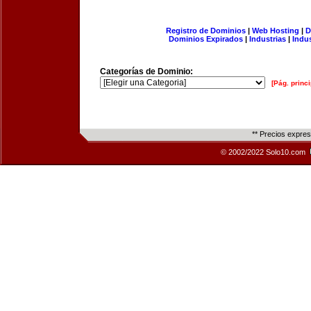
Registro de Dominios
|
Web Hosting
|
D
Dominios Expirados
|
Industrias
|
Indu
Categorías de Dominio:
[Pág. princi
** Precios expre
© 2002/2022 Solo10.com