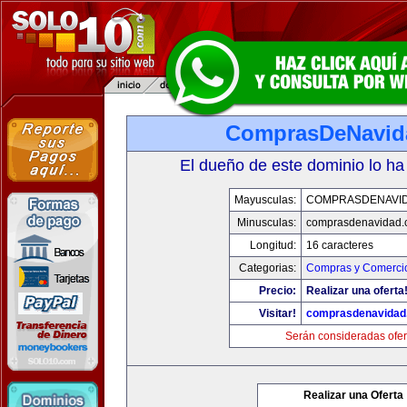
ComprasDeNavid
El dueño de este dominio lo ha
Mayusculas:
COMPRASDENAVI
Minusculas:
comprasdenavidad.
Longitud:
16 caracteres
Categorias:
Compras y Comercio
Precio:
Realizar una oferta
Visitar!
comprasdenavidad
Serán consideradas ofer
Realizar una Oferta