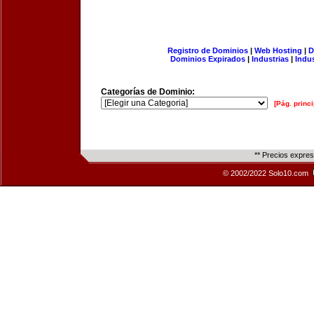
Registro de Dominios
|
Web Hosting
|
D
Dominios Expirados
|
Industrias
|
Indu
Categorías de Dominio:
[Pág. princi
** Precios expre
© 2002/2022 Solo10.com