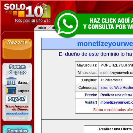
monetizeyourw
El dueño de este dominio lo ha
Mayusculas:
MONETIZEYOURW
Minusculas:
monetizeyourweb.
Longitud:
15 caracteres
Categorias:
Internet
,
Web Hostin
Precio:
Realizar una oferta
Visitar!
monetizeyourweb.
Serán consideradas ofer
Realizar una Oferta