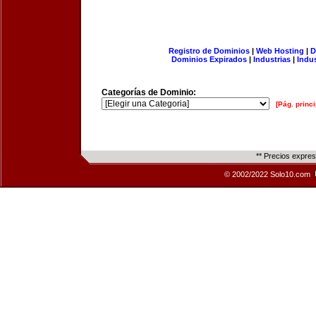
Registro de Dominios
|
Web Hosting
|
D
Dominios Expirados
|
Industrias
|
Indu
Categorías de Dominio:
[Pág. princi
** Precios expre
© 2002/2022 Solo10.com