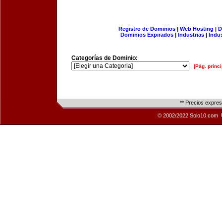
Registro de Dominios
|
Web Hosting
|
D
Dominios Expirados
|
Industrias
|
Indu
Categorías de Dominio:
[Pág. princi
** Precios expre
© 2002/2022 Solo10.com