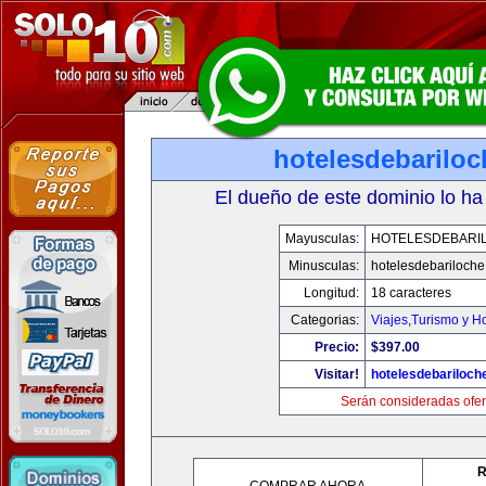
hotelesdebarilo
El dueño de este dominio lo ha
Mayusculas:
HOTELESDEBARI
Minusculas:
hotelesdebariloch
Longitud:
18 caracteres
Categorias:
Viajes,Turismo y H
Precio:
$397.00
Visitar!
hotelesdebariloch
Serán consideradas ofer
R