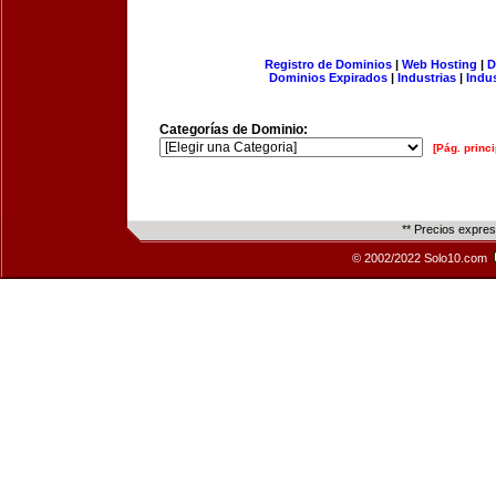
Registro de Dominios
|
Web Hosting
|
D
Dominios Expirados
|
Industrias
|
Indu
Categorías de Dominio:
[Pág. princi
** Precios expre
© 2002/2022 Solo10.com