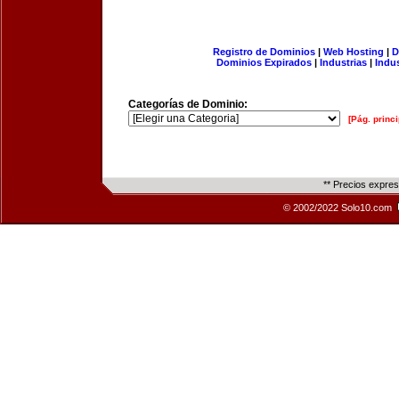
Registro de Dominios
|
Web Hosting
|
D
Dominios Expirados
|
Industrias
|
Indu
Categorías de Dominio:
[Pág. princi
** Precios expre
© 2002/2022 Solo10.com