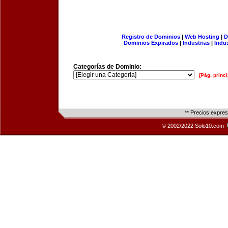
Registro de Dominios
|
Web Hosting
|
D
Dominios Expirados
|
Industrias
|
Indu
Categorías de Dominio:
[Pág. princi
** Precios expre
© 2002/2022 Solo10.com