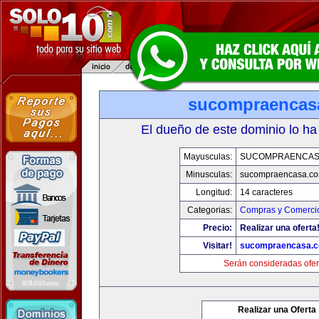
sucompraencas
El dueño de este dominio lo ha
Mayusculas:
SUCOMPRAENCAS
Minusculas:
sucompraencasa.c
Longitud:
14 caracteres
Categorias:
Compras y Comercio
Precio:
Realizar una oferta
Visitar!
sucompraencasa.
Serán consideradas ofer
Realizar una Oferta