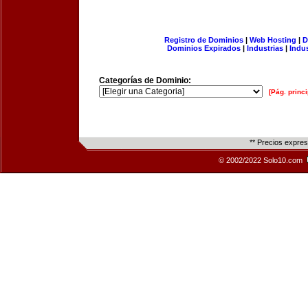
Registro de Dominios
|
Web Hosting
|
D
Dominios Expirados
|
Industrias
|
Indu
Categorías de Dominio:
[Pág. princi
** Precios expre
© 2002/2022 Solo10.com