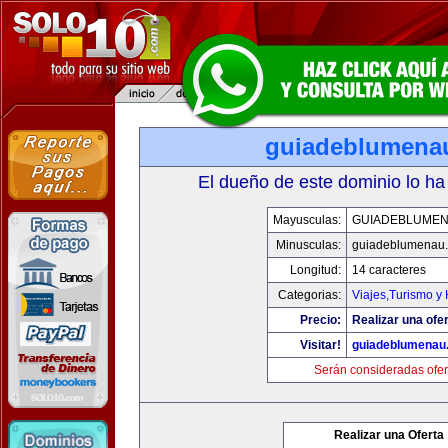
guiadeblumena
El dueño de este dominio lo ha
Mayusculas:
GUIADEBLUME
Minusculas:
guiadeblumenau
Longitud:
14 caracteres
Categorias:
Viajes,Turismo y
Precio:
Realizar una ofer
Visitar!
guiadeblumenau
Serán consideradas ofer
Realizar una Oferta