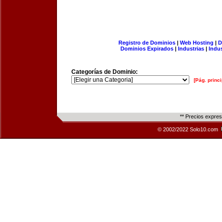
Registro de Dominios
|
Web Hosting
|
D
Dominios Expirados
|
Industrias
|
Indu
Categorías de Dominio:
[Pág. princi
** Precios expre
© 2002/2022 Solo10.com