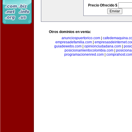
Precio Ofrecido $
Otros dominios en venta:
anunciospuertorico.com
|
cafedemaquina.c
empresadefamilia.com
|
empresasdeinternet.c
guiadewebs.com
|
opinionciudadana.com
|
posi
posicionamientocolombia.com
|
posicion
programacionenred.com
|
comprahost.co