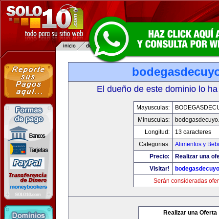
bodegasdecuy
El dueño de este dominio lo ha
Mayusculas:
BODEGASDEC
Minusculas:
bodegasdecuyo
Longitud:
13 caracteres
Categorias:
Alimentos y Beb
Precio:
Realizar una ofe
Visitar!
bodegasdecuy
Serán consideradas ofer
Realizar una Oferta