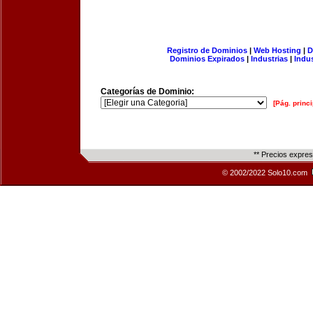
Registro de Dominios
|
Web Hosting
|
D
Dominios Expirados
|
Industrias
|
Indu
Categorías de Dominio:
[Pág. princi
** Precios expre
© 2002/2022 Solo10.com