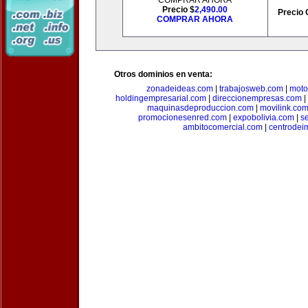
COMPRAR AHORA
Precio $
2,490.00
Precio 
COMPRAR AHORA
Otros dominios en venta:
zonadeideas.com
|
trabajosweb.com
|
moto
holdingempresarial.com
|
direccionempresas.com
|
maquinasdeproduccion.com
|
movilink.co
promocionesenred.com
|
expobolivia.com
|
s
ambitocomercial.com
|
centrode