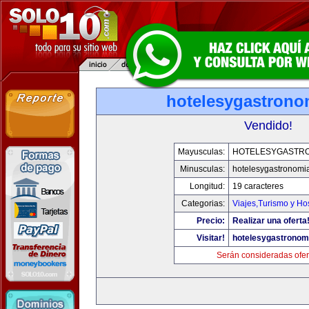
hotelesygastrono
Vendido!
Mayusculas:
HOTELESYGASTR
Minusculas:
hotelesygastronomi
Longitud:
19 caracteres
Categorias:
Viajes,Turismo y H
Precio:
Realizar una oferta
Visitar!
hotelesygastronom
Serán consideradas ofer