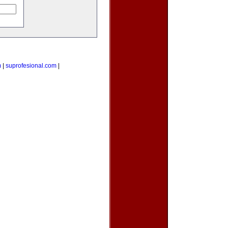
m
|
suprofesional.com
|