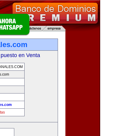
ales.com
 puesto en Venta
ANALES.COM
s.com
les.com
tas