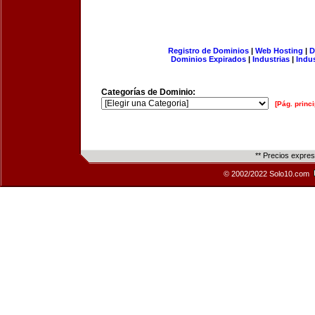
Registro de Dominios
|
Web Hosting
|
D
Dominios Expirados
|
Industrias
|
Indu
Categorías de Dominio:
[Pág. princi
** Precios expre
© 2002/2022 Solo10.com