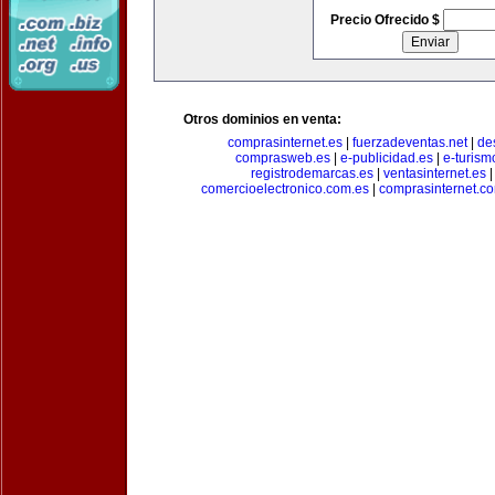
Precio Ofrecido $
Otros dominios en venta:
comprasinternet.es
|
fuerzadeventas.net
|
de
comprasweb.es
|
e-publicidad.es
|
e-turism
registrodemarcas.es
|
ventasinternet.es
comercioelectronico.com.es
|
comprasinternet.c