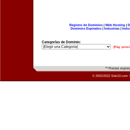
Registro de Dominios
|
Web Hosting
|
D
Dominios Expirados
|
Industrias
|
Indu
Categorías de Dominio:
[Pág. princi
** Precios expre
© 2002/2022 Solo10.com