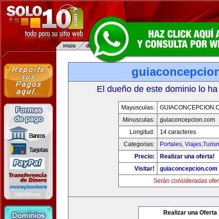
guiaconcepcio
El dueño de este dominio lo ha
Mayusculas:
GUIACONCEPCION.
Minusculas:
guiaconcepcion.com
Longitud:
14 caracteres
Categorias:
Portales
,
Viajes,Turi
Precio:
Realizar una oferta!
Visitar!
guiaconcepcion.com
Serán consideradas ofer
Realizar una Oferta