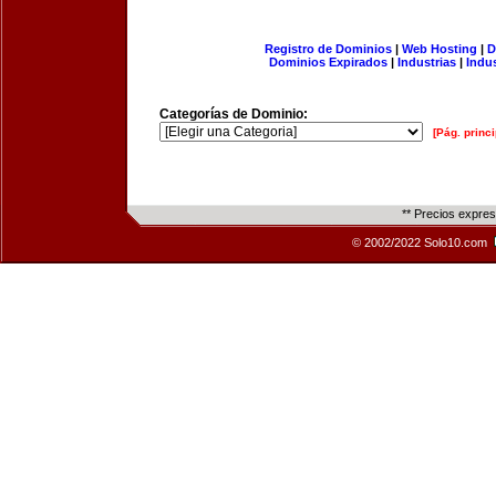
Registro de Dominios
|
Web Hosting
|
D
Dominios Expirados
|
Industrias
|
Indu
Categorías de Dominio:
[Pág. princi
** Precios expre
© 2002/2022 Solo10.com