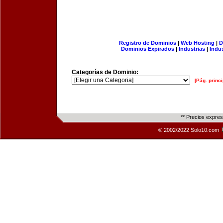
Registro de Dominios
|
Web Hosting
|
D
Dominios Expirados
|
Industrias
|
Indu
Categorías de Dominio:
[Pág. princi
** Precios expre
© 2002/2022 Solo10.com