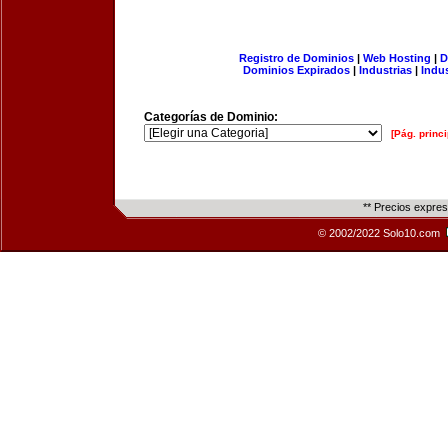
Registro de Dominios
|
Web Hosting
|
D
Dominios Expirados
|
Industrias
|
Indu
Categorías de Dominio:
[Pág. princi
** Precios expre
© 2002/2022 Solo10.com