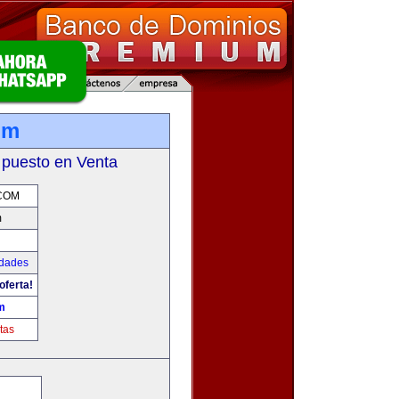
om
 puesto en Venta
.COM
m
udades
oferta!
m
tas