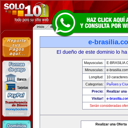
e-brasilia.c
El dueño de este dominio lo ha
Mayusculas:
E-BRASILIA
Minusculas:
e-brasilia.co
Longitud:
10 caracteres
Categorias:
PaÃ­ses y Ci
Precio:
Realizar una 
Visitar!
e-brasilia.co
Serán consideradas ofer
Realizar una Oferta