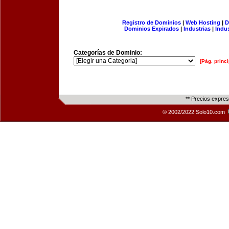
Registro de Dominios
|
Web Hosting
|
D
Dominios Expirados
|
Industrias
|
Indu
Categorías de Dominio:
[Pág. princi
** Precios expre
© 2002/2022 Solo10.com