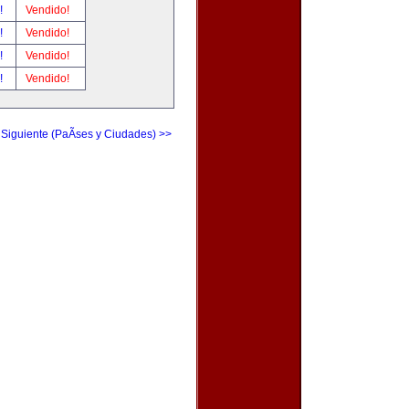
r!
Vendido!
r!
Vendido!
r!
Vendido!
r!
Vendido!
 Siguiente (PaÃ­ses y Ciudades) >>