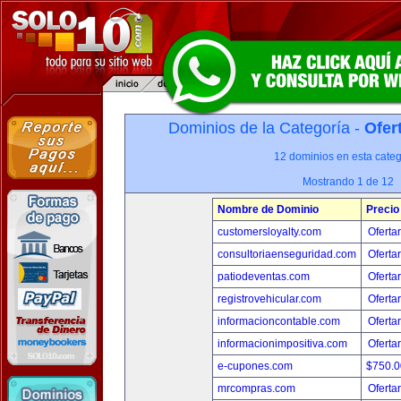
Dominios de la Categoría -
Ofer
12 dominios en esta categ
Mostrando 1 de 12
Nombre de Dominio
Precio
customersloyalty.com
Oferta
consultoriaenseguridad.com
Oferta
patiodeventas.com
Oferta
registrovehicular.com
Oferta
informacioncontable.com
Oferta
informacionimpositiva.com
Oferta
e-cupones.com
$750.
mrcompras.com
Oferta